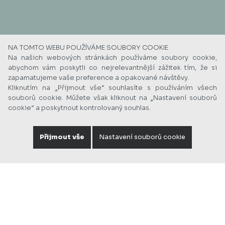
NA TOMTO WEBU POUŽÍVÁME SOUBORY COOKIE
Na našich webových stránkách používáme soubory cookie,
abychom vám poskytli co nejrelevantnější zážitek tím, že si
zapamatujeme vaše preference a opakované návštěvy.
Kliknutím na „Přijmout vše“ souhlasíte s používáním všech
souborů cookie. Můžete však kliknout na „Nastavení souborů
cookie“ a poskytnout kontrolovaný souhlas.
Přijmout vše
Nastavení souborů cookie
STAŇTE SE SOUČÁSTÍ RODINY EXX
A PODÍLEJTE SE S NÁMI NA
PRESTIŽNÍCH REALIZACÍCH NEJEN