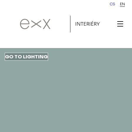
Skip
CS
EN
to
main
INTERIÉRY
content
GO TO LIGHTING