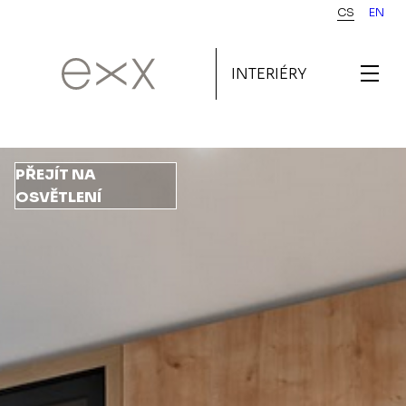
Přejít
CS
EN
k
hlavnímu
INTERIÉRY
obsahu
PŘEJÍT NA
OSVĚTLENÍ