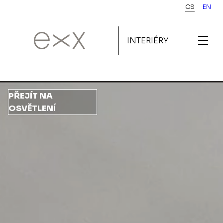
Přejít
CS
EN
k
hlavnímu
INTERIÉRY
obsahu
PŘEJÍT NA
OSVĚTLENÍ