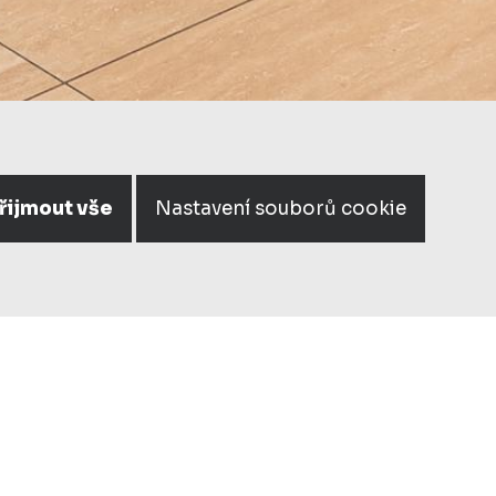
řijmout vše
Nastavení souborů cookie
Y GOLF