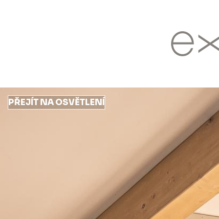
Přejít
k
hlavnímu
obsahu
PŘEJÍT NA OSVĚTLENÍ