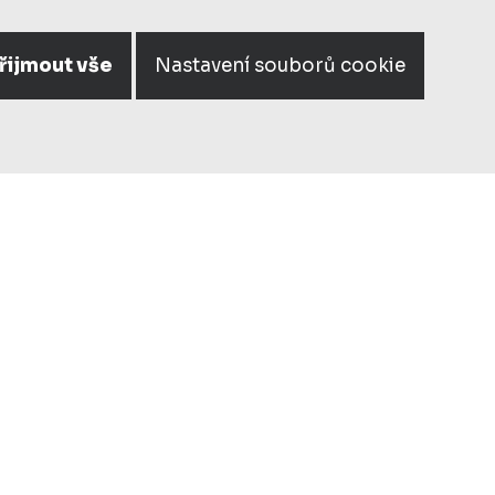
řijmout vše
Nastavení souborů cookie
DESIGN
ty
sport
průmysl