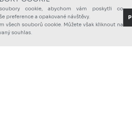
soubory cookie, abychom vám poskytli co
aše preference a opakované návštěvy.
P
ím všech souborů cookie. Můžete však kliknout na
vaný souhlas.
Í
INTERIÉRY
VÝROBA
 budovy
veřejné osvětlení
veřejné objek