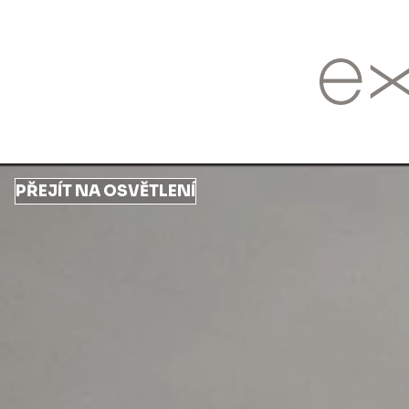
Přejít
k
hlavnímu
obsahu
PŘEJÍT NA OSVĚTLENÍ