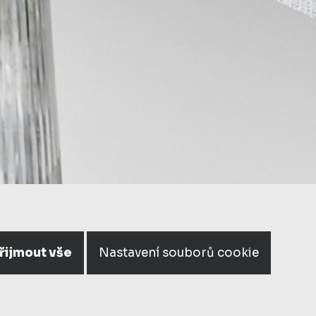
řijmout vše
Nastavení souborů cookie