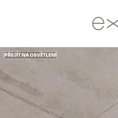
Přejít
k
hlavnímu
obsahu
PŘEJÍT NA OSVĚTLENÍ