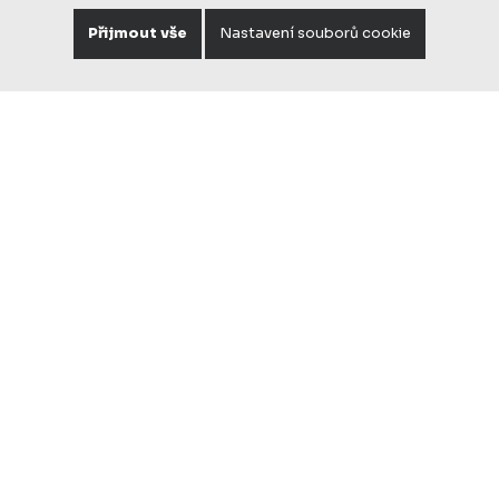
Přijmout vše
Nastavení souborů cookie
OSVĚTLENÍ
INTERIÉRY
VÝROBA
DESIGN