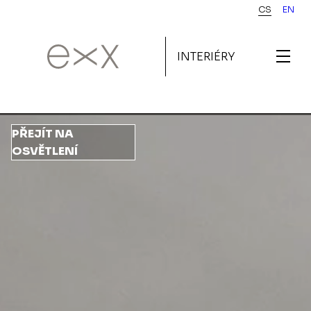
Přejít
CS
EN
k
hlavnímu
INTERIÉRY
obsahu
PŘEJÍT NA
OSVĚTLENÍ