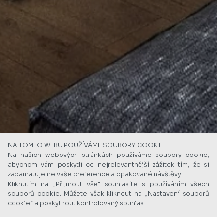
NA TOMTO WEBU POUŽÍVÁME SOUBORY COOKIE
Na našich webových stránkách používáme soubory cookie,
abychom vám poskytli co nejrelevantnější zážitek tím, že si
zapamatujeme vaše preference a opakované návštěvy.
Kliknutím na „Přijmout vše“ souhlasíte s používáním všech
souborů cookie. Můžete však kliknout na „Nastavení souborů
cookie“ a poskytnout kontrolovaný souhlas.